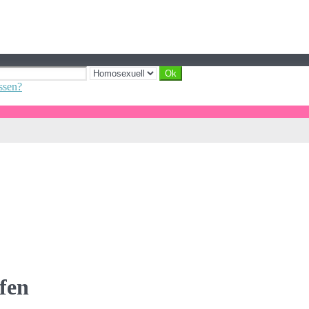
ssen?
fen