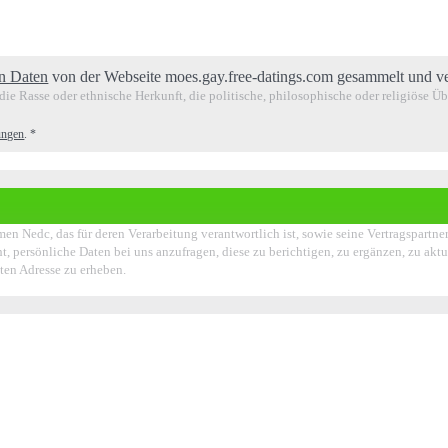
n Daten
von der Webseite moes.gay.free-datings.com gesammelt und ve
ie Rasse oder ethnische Herkunft, die politische, philosophische oder religiöse Ü
ungen
.
*
en Nedc, das für deren Verarbeitung verantwortlich ist, sowie seine Vertragspartn
t, persönliche Daten bei uns anzufragen, diese zu berichtigen, zu ergänzen, zu akt
ten Adresse zu erheben.